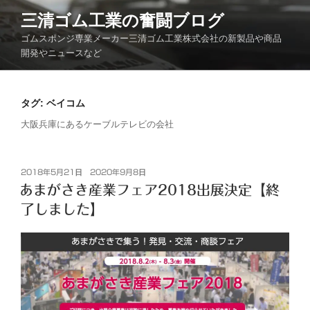
コ
三清ゴム工業の奮闘ブログ
ン
ゴムスポンジ専業メーカー三清ゴム工業株式会社の新製品や商品
テ
開発やニュースなど
ン
ツ
へ
タグ:
ベイコム
ス
キ
大阪兵庫にあるケーブルテレビの会社
ッ
プ
投
2018年5月21日
2020年9月8日
稿
あまがさき産業フェア2018出展決定【終
日:
了しました】