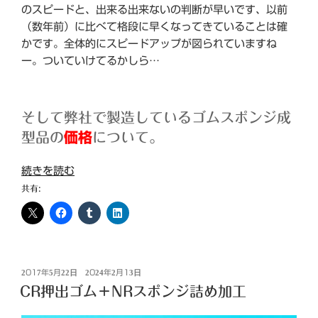
のスピードと、出来る出来ないの判断が早いです、以前
（数年前）に比べて格段に早くなってきていることは確
かです。全体的にスピードアップが図られていますね
ー。ついていけてるかしら…
そして弊社で製造しているゴムスポンジ成
型品の
価格
について。
“ス
続きを読む
ポ
共有:
ン
ジ
成
型
品
投
2017年5月22日
2024年2月13日
稿
CR押出ゴム＋NRスポンジ詰め加工
の
日:
価