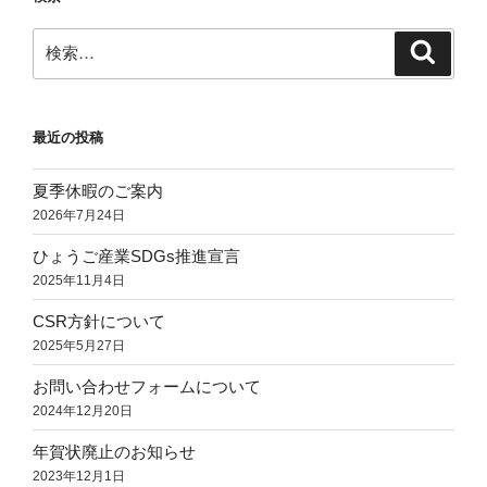
の
検
検
成
索
索:
型
と
は…”
最近の投稿
の
夏季休暇のご案内
2026年7月24日
ひょうご産業SDGs推進宣言
2025年11月4日
CSR方針について
2025年5月27日
お問い合わせフォームについて
2024年12月20日
年賀状廃止のお知らせ
2023年12月1日