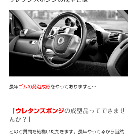
日:
ン
ジ
詰
め
加
工”
の
長年
ゴムの発泡成形
をやっておりますと…
「
ウレタンスポンジ
の成型品ってできませ
んか？」
とのご質問を結構いただきます。長年やってるから当然