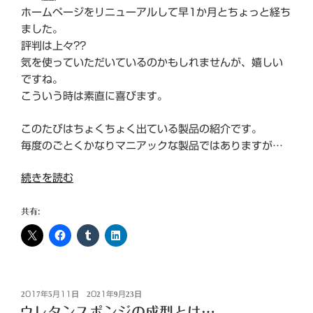
ホームページをリニューアルして早1か月とちょっと経ち
ました。
評判は上々??
気を使っていただいているのかもしれませんが、嬉しい
ですね。
こういう時は素直に喜びます。
このたびはちょくちょく出ている製品の紹介です。
毎度のごとくかなりマニアックな製品ではありますが…
“CR
続きを読む
押
出
共有:
ゴ
ム
＋
NR
投
ス
2017年5月11日
2021年9月23日
稿
ウレタンスポンジの成型とは…
ポ