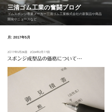
コ
三清ゴム工業の奮闘ブログ
ン
ゴムスポンジ専業メーカー三清ゴム工業株式会社の新製品や商品
テ
開発やニュースなど
ン
ツ
へ
月:
2017年5月
ス
キ
ッ
投
2017年5月26日
2024年2月17日
プ
稿
スポンジ成型品の価格について…
日: