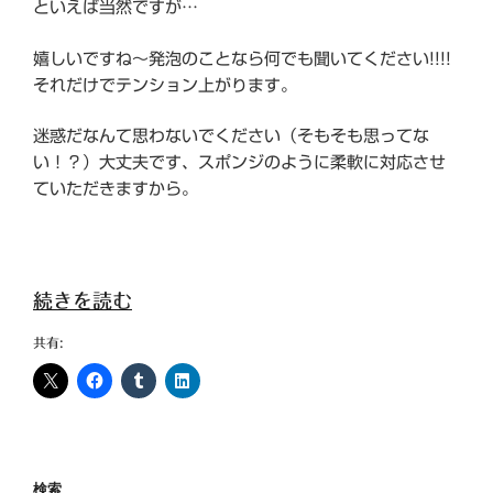
といえば当然ですが…
嬉しいですね～発泡のことなら何でも聞いてください!!!!
それだけでテンション上がります。
迷惑だなんて思わないでください（そもそも思ってな
い！？）大丈夫です、スポンジのように柔軟に対応させ
ていただきますから。
“ウ
続きを読む
レ
共有:
タ
ン
ス
ポ
ン
検索
ジ