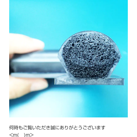
格
に
つ
い
て…”
の
何時もご覧いただき誠にありがとうございます
<m(__)m>