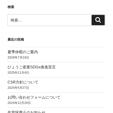
型
検索
あ
る
検
検
い
索
索:
は
ゴ
最近の投稿
ム
+ス
夏季休暇のご案内
ポ
2026年7月24日
ン
ジ
ひょうご産業SDGs推進宣言
の
2025年11月4日
一
CSR方針について
体
2025年5月27日
成
型
お問い合わせフォームについて
に
2024年12月20日
つ
年賀状廃止のお知らせ
い