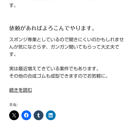
す。
依頼があればよろこんでやります。
スポンジ専業としているので聞きにくいのかもしれませ
んが気になさらず、ガンガン聞いてもらって大丈夫で
す。
実は最近増えてきている案件でもあります。
その他の合成ゴムも成型できますのでお気軽に。
“シ
続きを読む
リ
コ
共有:
ン
ゴ
ム
成