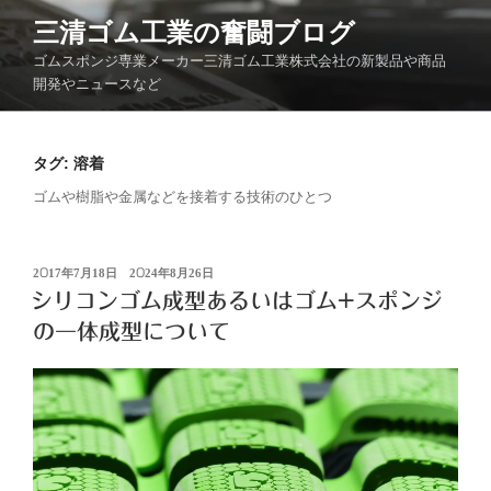
コ
三清ゴム工業の奮闘ブログ
ン
ゴムスポンジ専業メーカー三清ゴム工業株式会社の新製品や商品
テ
開発やニュースなど
ン
ツ
へ
タグ:
溶着
ス
キ
ゴムや樹脂や金属などを接着する技術のひとつ
ッ
プ
投
2017年7月18日
2024年8月26日
稿
シリコンゴム成型あるいはゴム+スポンジ
日:
の一体成型について