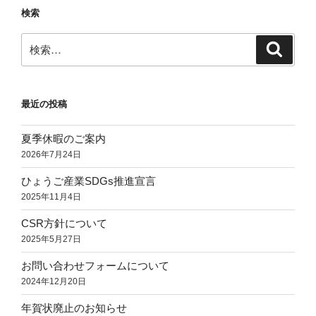
ン
検索
ジ
の
検
検
Ｃ
索
索:
Ｒ
被
最近の投稿
膜
付
夏季休暇のご案内
き
2026年7月24日
を
紹
ひょうご産業SDGs推進宣言
介
2025年11月4日
し
CSR方針について
ま
2025年5月27日
す”
の
お問い合わせフォームについて
2024年12月20日
年賀状廃止のお知らせ