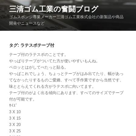
コ
三清ゴム工業の奮闘ブログ
ン
ゴムスポンジ専業メーカー三清ゴム工業株式会社の新製品や商品
テ
開発やニュースなど
ン
ツ
へ
タグ:
ラテスポテープ付
ス
キ
テープ付のラテスポのことです。
やっぱりテープがついてた方が使いやすいもんね。
ッ
ペロッとはがしてべたっと貼る。
プ
やっぱこれでしょう、ちょっとテープがはみ出てたり、幅があっ
てなかったりするものご愛嬌、すべて手作業ですから当然です、
味ととらえてくれる方がラテスポに向いてます。
テープ付のがよく出る傾向にあります、すべてのサイズでテープ
付が可能です。
ｻｲｽﾞ
3 X 10
3 X 15
3 X 20
3 X 25