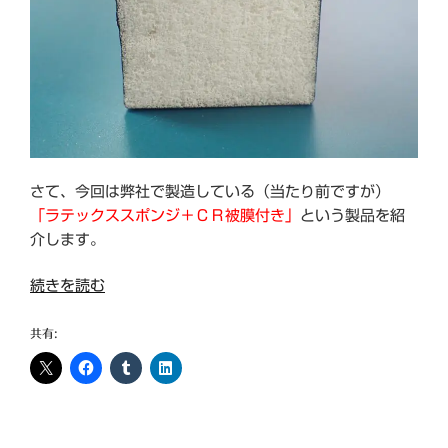
さて、今回は弊社で製造している（当たり前ですが）
「ラテックススポンジ＋ＣＲ被膜付き」
という製品を紹
介します。
“ラ
続きを読む
テ
ッ
共有:
ク
ス
ス
ポ