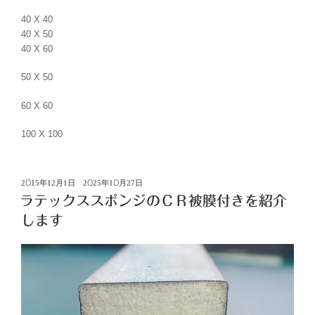
40 X 40
40 X 50
40 X 60
50 X 50
60 X 60
100 X 100
投
2015年12月1日
2025年10月27日
稿
ラテックススポンジのＣＲ被膜付きを紹介
日:
します