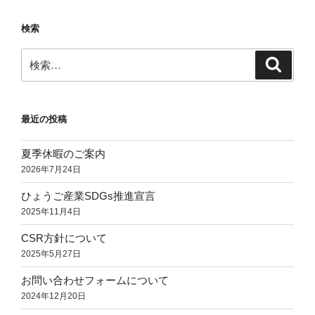
の
２
検索
次
加
検
検
硫
索
索:
と
は？
最近の投稿
必
要
夏季休暇のご案内
な
2026年7月24日
の？”
の
ひょうご産業SDGs推進宣言
2025年11月4日
CSR方針について
2025年5月27日
お問い合わせフォームについて
2024年12月20日