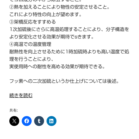
②熱を加えることにより物性の安定させること。
これにより特性の向上が望めます。
③架橋反応をすすめる
1次加硫後にさらに高温処理することにより、分子構造を
より安定化させる効果が期待でsきます。
④高温での温度管理
耐熱性を向上させるために1時加硫時よりも高い温度で処
理を行うことにより、
実使用時への耐性を高める効果が期待できる。
フッ素への二次加硫というか仕上げについては後述。
“シ
続きを読む
リ
コ
共有:
ン
ゴ
ム