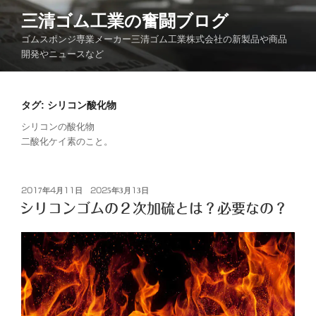
コ
三清ゴム工業の奮闘ブログ
ン
ゴムスポンジ専業メーカー三清ゴム工業株式会社の新製品や商品
テ
開発やニュースなど
ン
ツ
へ
タグ:
シリコン酸化物
ス
キ
シリコンの酸化物
二酸化ケイ素のこと。
ッ
プ
投
2017年4月11日
2025年3月13日
稿
シリコンゴムの２次加硫とは？必要なの？
日: