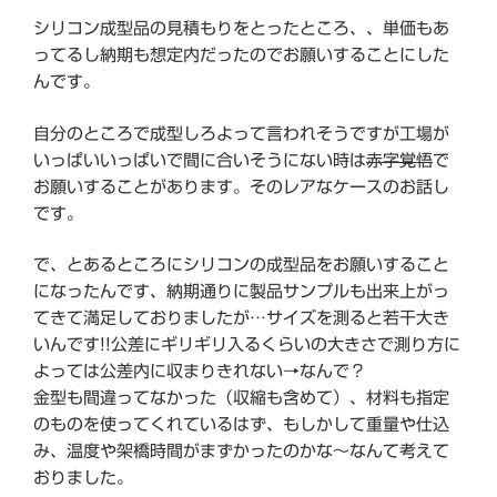
シリコン成型品の見積もりをとったところ、、単価もあ
ってるし納期も想定内だったのでお願いすることにした
んです。
自分のところで成型しろよって言われそうですが工場が
いっぱいいっぱいで間に合いそうにない時は
赤字覚悟
で
お願いすることがあります。そのレアなケースのお話し
です。
で、とあるところにシリコンの成型品をお願いすること
になったんです、納期通りに製品サンプルも出来上がっ
てきて満足しておりましたが…サイズを測ると若干大き
いんです!!公差にギリギリ入るくらいの大きさで測り方に
よっては公差内に収まりきれない→なんで？
金型も間違ってなかった（収縮も含めて）、材料も指定
のものを使ってくれているはず、もしかして重量や仕込
み、温度や架橋時間がまずかったのかな～なんて考えて
おりました。