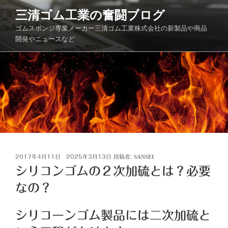
コ
三清ゴム工業の奮闘ブログ
ン
ゴムスポンジ専業メーカー三清ゴム工業株式会社の新製品や商品
テ
開発やニュースなど
ン
ツ
へ
ス
キ
ッ
プ
投
2017年4月11日
2025年3月13日
投稿者:
SANSEI
稿
シリコンゴムの２次加硫とは？必要
日:
なの？
シリコーンゴム製品には二次加硫と