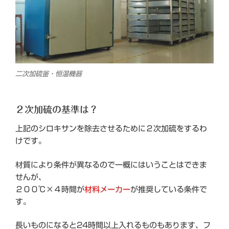
二次加硫釜・恒温機器
２次加硫の基準は？
上記のシロキサンを除去させるために２次加硫をするわ
けです。
材質により条件が異なるので一概にはいうことはできま
せんが、
２００℃×４時間が
材料メーカー
が推奨している条件で
す。
長いものになると24時間以上入れるものもあります、フ