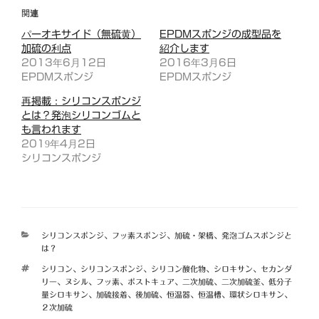
関連
パーオキサイド（無硫黄）
EPDMスポンジの成型品を
加硫の利点
紹介します
2013年6月12日
2016年3月6日
EPDMスポンジ
EPDMスポンジ
再掲載：シリコンスポンジ
とは？発泡シリコンゴムと
も言われます
2019年4月2日
シリコンスポンジ
カ
シリコンスポンジ
、
フッ素スポンジ
、
加硫・架橋
、
発泡ゴムスポンジと
テ
は？
ゴ
タ
シリコン
、
シリコンスポンジ
、
シリコン酸化物
、
シロキサン
、
セカンダ
リ
グ
リー
、
ヌシル
、
フッ素
、
ポストキュア
、
二次加硫
、
二次加硫釜
、
低分子
ー
量シロキサン
、
加硫接着
、
後加硫
、
恒温器
、
恒温槽
、
環状シロキサン
、
２次加硫