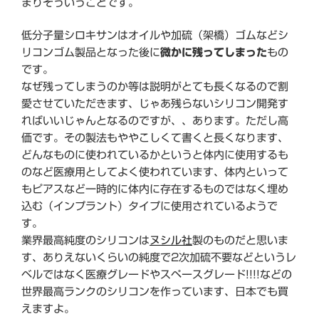
まりそういうことです。
低分子量シロキサンはオイルや加硫（架橋）ゴムなどシ
リコンゴム製品となった後に
微かに残ってしまった
もの
です。
なぜ残ってしまうのか等は説明がとても長くなるので割
愛させていただきます、じゃあ残らないシリコン開発す
ればいいじゃんとなるのですが、、あります。ただし高
価です。その製法もややこしくて書くと長くなります、
どんなものに使われているかというと体内に使用するも
のなど医療用としてよく使われています、体内といって
もピアスなど一時的に体内に存在するものではなく埋め
込む（インプラント）タイプに使用されているようで
す。
業界最高純度のシリコンは
ヌシル社
製のものだと思いま
す、ありえないくらいの純度で2次加硫不要などというレ
ベルではなく医療グレードやスペースグレード!!!!などの
世界最高ランクのシリコンを作っています、日本でも買
えますよ。