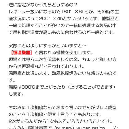
逆に指定がなかったらどうするの？
レギュラー扱いになるので180°×6hとか、その時の生
産状況によって200°×4hとかいろいろです、他製品と
一緒に処理することが多いので一緒に処理する製品の中
で最も指定温度が高いものに合わせるのが一般的です。
実際にどのようにするかといいますと…
【恒温機器】
と言われる機械を使用します。
現場では専ら二次加硫窯もしくは窯、ちょっと詳しい方
からは恒温槽などと言われております。
温蔵庫とは違います、熱風乾燥炉みたいな感じのもので
す。
温度は300℃まで上がったり（上げることができます）
します。
ちなみに１次加硫なんてあまり言いませんがプレス成型
のことを１次加硫と便宜上言うこともあります。
2次があるんだから1次もあるだろうということです。
ちなみに加硫は英語で（primary）vulcanization、二次