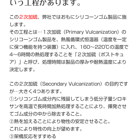
いう工程があります。
この
２次加硫
、弊社ではおもにシリコーンゴム製品に施
します。
その工程とは…１次加硫（Primary Vulcanization）の
シリコーンゴム製品を、熱風循環式恒温器（温度を一定
に保つ機能を持つ装置）に入れ、160～220℃の温度で
4～6時間の熱処理することを「２次加硫（ポストキュ
ア）」と呼び、処理時間は製品の厚みや耐熱温度により
決定します。
この２次加硫（Secondary Vulcanization）の目的です
が…大きく4つあります。
①シリコンゴム成分内に残留してしまう低分子量シロキ
サンを高温で長時間加熱処理することにより、揮発させ
てゴム成分の中から除去すること。
②熱を加えることにより物性の安定させること。
これにより特性の向上が望めます。
③架橋反応をすすめる