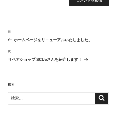
投
前
前
稿
の
ホームページをリニューアルいたしました。
ナ
投
ビ
稿
次
次
ゲ
の
リペアショップ SCUeさんを紹介します！
投
ー
稿
シ
ョ
検索
ン
検
検
索
索: