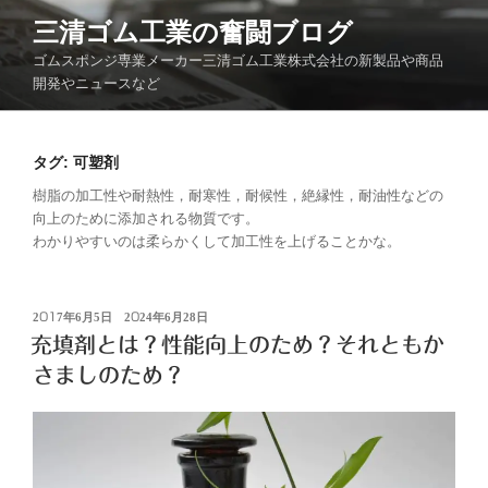
コ
三清ゴム工業の奮闘ブログ
ン
ゴムスポンジ専業メーカー三清ゴム工業株式会社の新製品や商品
テ
開発やニュースなど
ン
ツ
へ
タグ:
可塑剤
ス
キ
樹脂の加工性や耐熱性，耐寒性，耐候性，絶縁性，耐油性などの
向上のために添加される物質です。
ッ
わかりやすいのは柔らかくして加工性を上げることかな。
プ
投
2017年6月5日
2024年6月28日
稿
充填剤とは？性能向上のため？それともか
日:
さましのため？