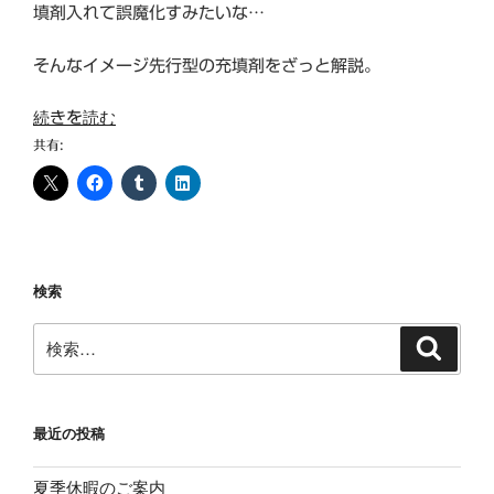
填剤入れて誤魔化すみたいな…
そんなイメージ先行型の充填剤をざっと解説。
“充
続きを読む
填
共有:
剤
と
は？
性
能
検索
向
上
検
検
の
索
索:
た
め？
そ
最近の投稿
れ
と
夏季休暇のご案内