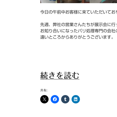
今日の午前中お客様に来ていただいてお
先週、弊社の営業さんたちが展示会に行
お知り合いになったバリ処理専門の会社
遠いところからありがとうございます。
“バ
続きを読む
リ
共有:
で
お