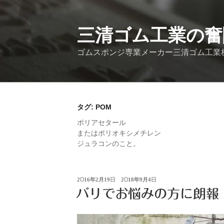
コ
ン
テ
三清ゴム工業の奮
ン
ゴムスポンジ専業メーカー三清ゴム工業
ツ
へ
ス
キ
ッ
タグ:
POM
プ
ポリアセタール
またはポリオキシメチレン
ジュラコンのこと。
投
2016年2月19日
2018年9月4日
稿
バリでお悩みの方に朗報
日: