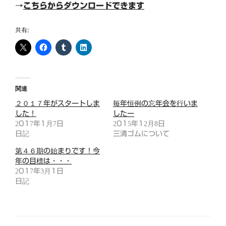
→
こちらからダウンロードできます
共有:
関連
２０１７年がスタートしま
毎年恒例の忘年会を行いま
した！
したー
2017年1月7日
2015年12月8日
日記
三清ゴムについて
第４６期の始まりです！今
年の目標は・・・
2017年3月1日
日記