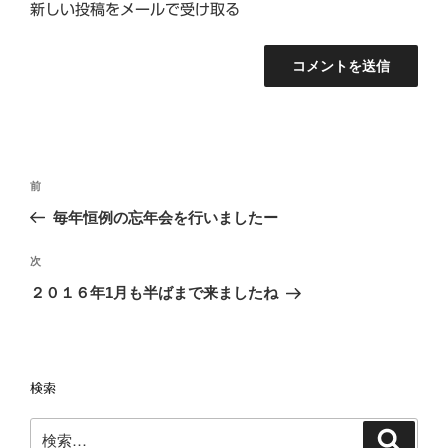
新しい投稿をメールで受け取る
投
前
前
稿
の
毎年恒例の忘年会を行いましたー
ナ
投
ビ
稿
次
次
ゲ
の
２０１６年1月も半ばまで来ましたね
投
ー
稿
シ
ョ
検索
ン
検
検