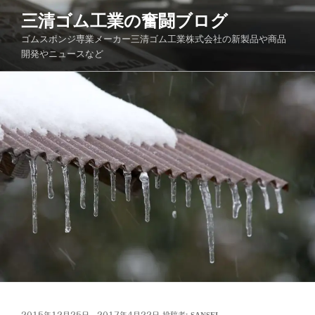
コ
三清ゴム工業の奮闘ブログ
ン
ゴムスポンジ専業メーカー三清ゴム工業株式会社の新製品や商品
テ
開発やニュースなど
ン
ツ
へ
ス
キ
ッ
プ
投
2015年12月25日
2017年4月22日
投稿者:
SANSEI