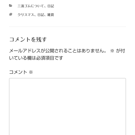
カ
三清ゴムについて
、
日記
テ
タ
クリスマス
、
日記
、
雑貨
ゴ
グ
リ
ー
コメントを残す
メールアドレスが公開されることはありません。
※
が付
いている欄は必須項目です
コメント
※