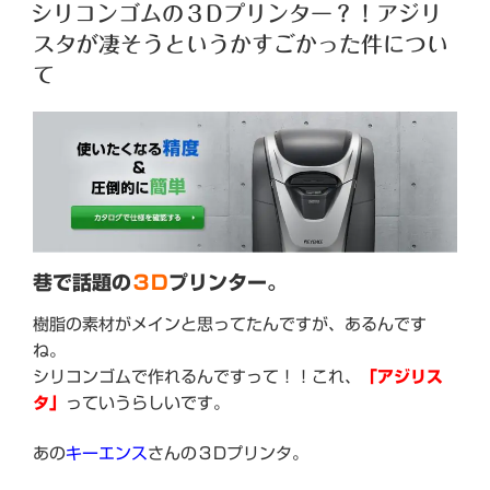
稿
シリコンゴムの３Dプリンター？！アジリ
日:
スタが凄そうというかすごかった件につい
て
巷で話題の
３D
プリンター。
樹脂の素材がメインと思ってたんですが、あるんです
ね。
シリコンゴムで作れるんですって！！これ、
「アジリス
タ」
っていうらしいです。
あの
キーエンス
さんの３Dプリンタ。