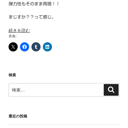
弾力性もそのまま再現！！
まじすか？？って感じ。
“シ
続きを読む
共有:
リ
コ
ン
ゴ
ム
の
検索
３
D
検
検
プ
索
索:
リ
ン
タ
最近の投稿
ー？！
ア