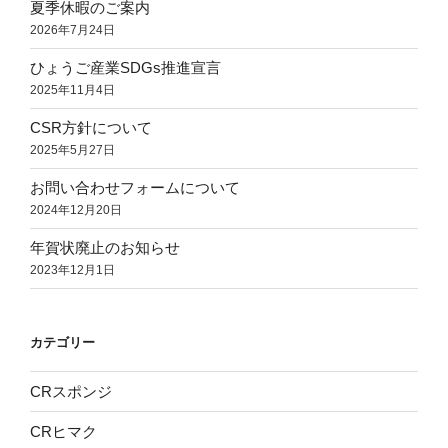
夏季休暇のご案内
ジ
2026年7月24日
リ
ス
ひょうご産業SDGs推進宣言
タ
2025年11月4日
が
CSR方針について
凄
2025年5月27日
そ
う
お問い合わせフォームについて
と
2024年12月20日
い
年賀状廃止のお知らせ
う
2023年12月1日
か
す
ご
カテゴリー
か
っ
CRスポンジ
た
件
CRヒマク