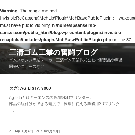
Warning
: The magic method
InvisibleReCaptcha\MchLib\Plugin\MchBasePublicPlugin::__wakeup(
must have public visibility in
/home/spsansei/sp-
sansei.com/public_html/blog/wp-content/plugins/invisible-
recaptcha/includes/plugin/MchBasePublicPlugin.php
on line
37
コ
三清ゴム工業の奮闘ブログ
ン
ゴムスポンジ専業メーカー三清ゴム工業株式会社の新製品や商品
テ
開発やニュースなど
ン
ツ
へ
タグ:
AGILISTA-3000
ス
キ
Agilistaとはキーエンスの高精細3Dプリンター。
部品の組付けができる精度で、簡単に使える業務用3Dプリンタ
ッ
ー。
プ
投
2016年10月4日
2021年9月20日