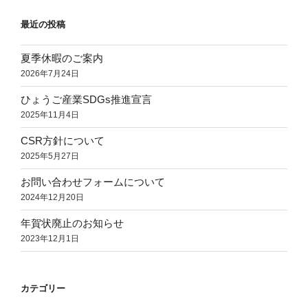
り
最近の投稿
焼
き
夏季休暇のご案内
O
2026年7月24日
リ
ン
ひょうご産業SDGs推進宣言
グ
2025年11月4日
に
CSR方針について
つ
2025年5月27日
い
て）”
お問い合わせフォームについて
の
2024年12月20日
年賀状廃止のお知らせ
2023年12月1日
カテゴリー