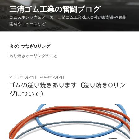
コ
三清ゴム工業の奮闘ブログ
ン
ゴムスポンジ専業メーカー三清ゴム工業株式会社の新製品や商品
テ
開発やニュースなど
ン
ツ
へ
タグ:
つなぎОリング
ス
キ
送り焼きオーリングのこと
ッ
プ
投
2015年1月27日
2024年2月2日
稿
ゴムの送り焼きあります（送り焼きOリン
日:
グについて）