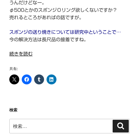
うんだけどなー。
φ500とかのスポンジОリング欲しくないですか？
売れるところがあればの話ですが。
スポンジの送り焼きについては研究中ということで…
今の解決方法は長尺品の接着ですね。
“ゴ
続きを読む
ム
の
共有:
送
り
焼
き
あ
検索
り
ま
検
検
す
索
索:
（送