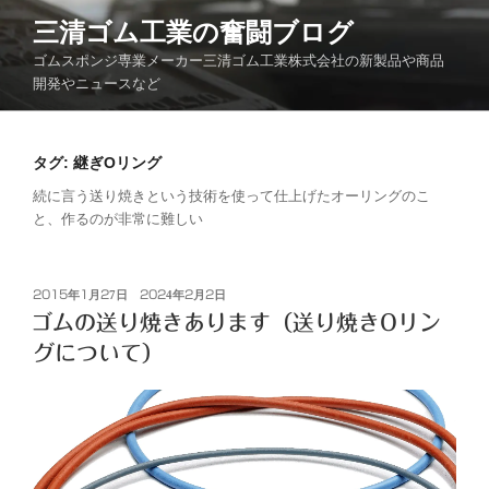
コ
三清ゴム工業の奮闘ブログ
ン
ゴムスポンジ専業メーカー三清ゴム工業株式会社の新製品や商品
テ
開発やニュースなど
ン
ツ
へ
タグ:
継ぎОリング
ス
キ
続に言う送り焼きという技術を使って仕上げたオーリングのこ
と、作るのが非常に難しい
ッ
プ
投
2015年1月27日
2024年2月2日
稿
ゴムの送り焼きあります（送り焼きOリン
日:
グについて）