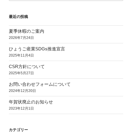
（送
り
最近の投稿
焼
き
夏季休暇のご案内
O
2026年7月24日
リ
ン
ひょうご産業SDGs推進宣言
グ
2025年11月4日
に
CSR方針について
つ
2025年5月27日
い
て）”
お問い合わせフォームについて
の
2024年12月20日
年賀状廃止のお知らせ
2023年12月1日
カテゴリー