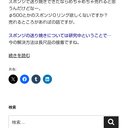
スポンジで送り焼きできたならめちゃめちゃ売れると思
うんだけどなー。
φ500とかのスポンジОリング欲しくないですか？
売れるところがあればの話ですが。
スポンジの送り焼きについては研究中ということで…
今の解決方法は長尺品の接着ですね。
“ゴ
続きを読む
ム
の
共有:
送
り
焼
き
あ
検索
り
ま
検
検
す
索
索: