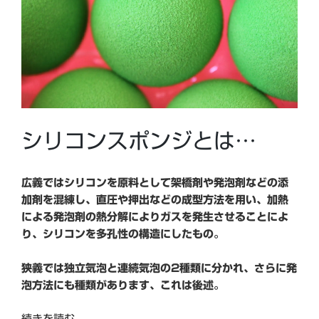
ポ
ン
ジ
完
成
し
ま
し
シリコンスポンジとは…
た
（信
越
広義ではシリコンを原料として架橋剤や発泡剤などの添
化
加剤を混練し、直圧や押出などの成型方法を用い、加熱
学
による発泡剤の熱分解によりガスを発生させることによ
&
り、シリコンを多孔性の構造にしたもの。
モ
メ
狭義では独立気泡と連続気泡の2種類に分かれ、さらに発
ン
泡方法にも種類があります、これは後述。
テ
ィ
“再
続きを読む