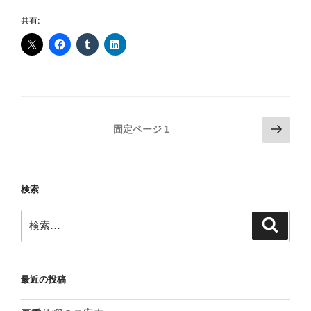
機
能
共有:
プ
ラ
ス
チ
ッ
ク・
投
次
固定ページ
1
ゴ
の
稿
ム
ペ
の
展
ー
ペ
2018】
検索
ジ
ー
に
検
出
ジ
検
索
索:
展
送
し
り
ま
最近の投稿
し
た”