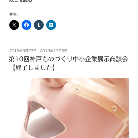
ブ）”
掲
の
載：
共有:
シ
リ
コ
ン
投
ス
2018年3月27日
2019年12月6日
稿
第10回神戸ものづくり中小企業展示商談会
ポ
日:
ン
【終了しました】
ジ
と
は？
発
泡
シ
リ
コ
ン