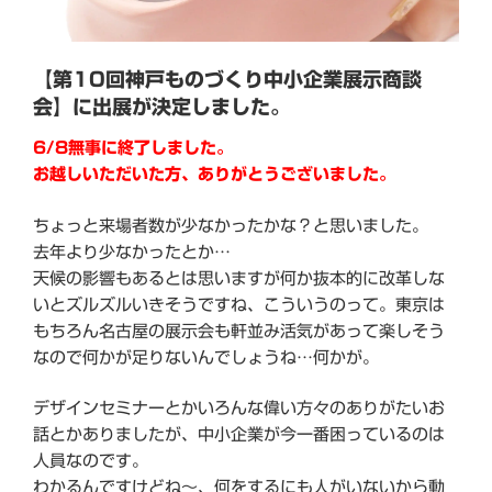
ゴ
ム
と
【第10回神戸ものづくり中小企業展示商談
も
会】に出展が決定しました。
言
わ
6/8無事に終了しました。
れ
お越しいただいた方、ありがとうございました。
ま
す”
ちょっと来場者数が少なかったかな？と思いました。
の
去年より少なかったとか…
天候の影響もあるとは思いますが何か抜本的に改革しな
いとズルズルいきそうですね、こういうのって。東京は
もちろん名古屋の展示会も軒並み活気があって楽しそう
なので何かが足りないんでしょうね…何かが。
デザインセミナーとかいろんな偉い方々のありがたいお
話とかありましたが、中小企業が今一番困っているのは
人員なのです。
わかるんですけどね～、何をするにも人がいないから動