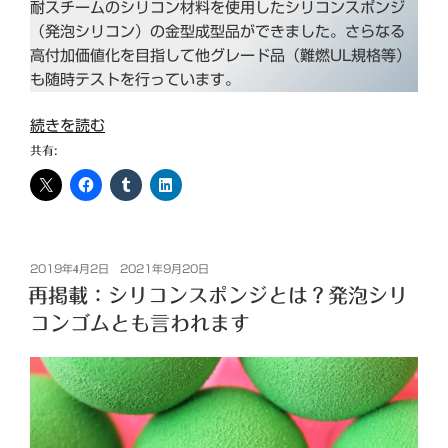
耐スチームのシリコン材料を使用したシリコンスポンジ
（発泡シリコン）の金型成型品ができました。さらなる
高付加価値化を目指して他グレード品（難燃UL規格等）
も随時テストを行っています。
“耐
続きを読む
ス
共有:
チ
ー
ム
グ
レ
投
2019年4月2日
2021年9月20日
稿
再掲載：シリコンスポンジとは？発泡シリ
ー
日:
ド
コンゴムとも言われます
シ
リ
コ
ン
ス