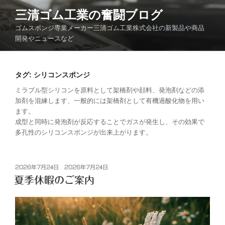
コ
三清ゴム工業の奮闘ブログ
ン
ゴムスポンジ専業メーカー三清ゴム工業株式会社の新製品や商品
テ
開発やニュースなど
ン
ツ
へ
タグ:
シリコンスポンジ
ス
キ
ミラブル型シリコンを原料として架橋剤や顔料、発泡剤などの添
加剤を混練します、一般的には架橋剤として有機過酸化物を用い
ッ
ます。
プ
成型と同時に発泡剤が反応することでガスが発生し、その効果で
多孔性のシリコンスポンジが出来上がります。
投
2026年7月24日
2026年7月24日
稿
夏季休暇のご案内
日: