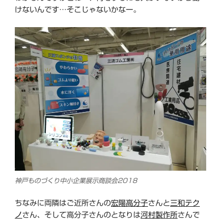
けないんです…そこじゃないかなー。
神戸ものづくり中小企業展示商談会2018
ちなみに両隣はご近所さんの
宏陽高分子
さんと
三和テク
ノ
さん、そして高分子さんのとなりは
河村製作所
さんで