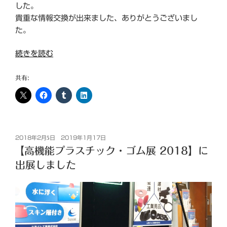
した。
貴重な情報交換が出来ました、ありがとうございまし
た。
“第
続きを読む
10
回
共有:
神
戸
も
の
投
づ
2018年2月5日
2019年1月17日
稿
【高機能プラスチック・ゴム展 2018】に
く
日:
り
出展しました
中
小
企
業
展