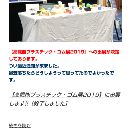
示
商
談
会
【終
了
し
【高機能プラスチック・ゴム展2019】への出展が決定
ま
しております。
し
つい最近通知が来ました。
た】”
審査落ちたらどうしようって思ってたのでよかったで
の
す。
【高機能プラスチック・ゴム展2019】に出展
します!!［終了しました］
“【高
続きを読む