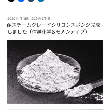
投
2020年4月18日
2024年2月4日
稿
耐スチームグレードシリコンスポンジ完成
日:
しました（信越化学&モメンティブ）